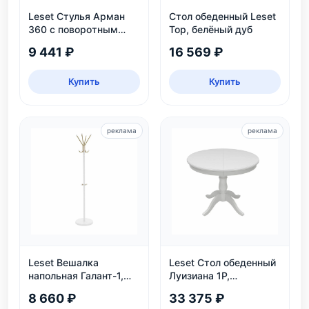
Leset Стулья Арман
Стол обеденный Leset
360 с поворотным
Тор, белёный дуб
механизмом
9 441 ₽
16 569 ₽
Купить
Купить
реклама
реклама
Leset Вешалка
Leset Стол обеденный
напольная Галант-1,
Луизиана 1Р,
белый
раздвижной, белый
8 660 ₽
33 375 ₽