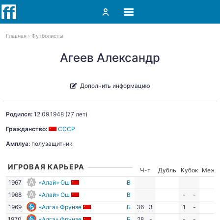
Главная
Футболисты
Агеев Александр
Дополнить информацию
Родился:
12.09.1948
(77 лет)
Гражданство:
СССР
Амплуа:
полузащитник
ИГРОВАЯ КАРЬЕРА
Ч-т
Дубль
Кубок
Межд
1967
«Алай» Ош
В
1968
«Алай» Ош
В
-
-
1969
«Алга» Фрунзе
Б
36
3
1
-
1970
«Алга» Фрунзе
Б
28
-
-
-