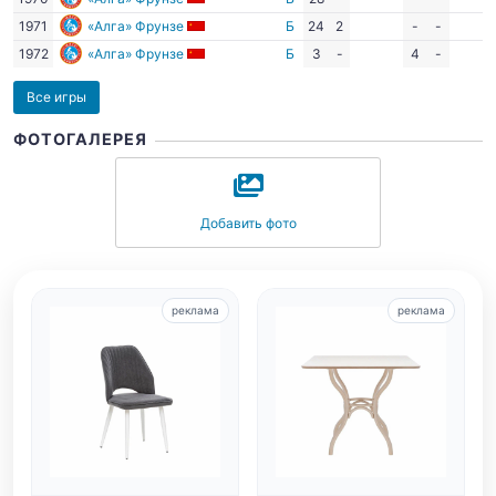
1971
«Алга» Фрунзе
Б
24
2
-
-
1972
«Алга» Фрунзе
Б
3
-
4
-
Все игры
ФОТОГАЛЕРЕЯ
Добавить фото
реклама
реклама