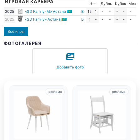
ИГРОВАЯ КАРЬЕРА
Ч-т
Дубль
Кубок
Межд
2025
«SD Family-М» Астана
В
15
1
-
-
-
-
-
-
2025
«SD Family» Астана
Б
1
-
-
-
-
-
-
-
Все игры
ФОТОГАЛЕРЕЯ
Добавить фото
реклама
реклама