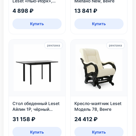
Leset «Нью-Йорк»,
Милано New, венге
белая
4 898 ₽
13 841 ₽
Купить
Купить
реклама
реклама
Стол обеденный Leset
Кресло-маятник Leset
Айлин 1Р, чёрный
Модель 78, Венге
мрамор
31 158 ₽
24 412 ₽
Купить
Купить