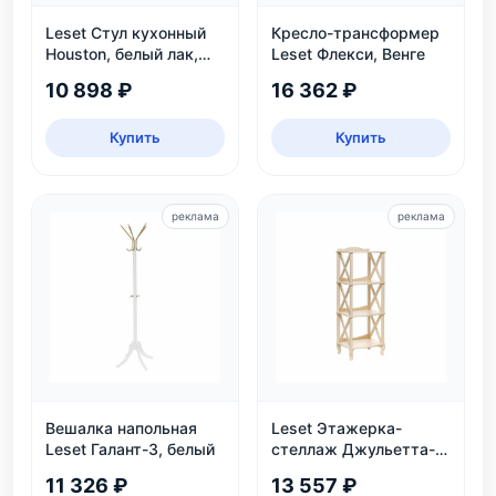
Leset Стул кухонный
Кресло-трансформер
Houston, белый лак,
Leset Флекси, Венге
экокожа
10 898 ₽
16 362 ₽
Купить
Купить
реклама
реклама
Вешалка напольная
Leset Этажерка-
Leset Галант-3, белый
стеллаж Джульетта-3,
дуб шампань
11 326 ₽
13 557 ₽