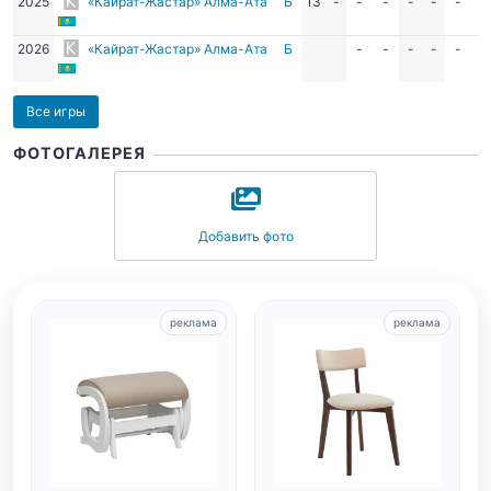
2025
«Кайрат-Жастар» Алма-Ата
Б
13
-
-
-
-
-
-
-
2026
«Кайрат-Жастар» Алма-Ата
Б
-
-
-
-
-
-
Все игры
ФОТОГАЛЕРЕЯ
Добавить фото
реклама
реклама