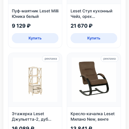
Пуф-маятник Leset Milli
Leset Стул кухонный
Юника белый
Чейз, орех
шоколадный
9 129 ₽
21 670 ₽
Купить
Купить
реклама
реклама
Этажерка Leset
Кресло-качалка Leset
Джульетта-2, дуб
Милано New, венге
шампань
16 089 ₽
13 841 ₽