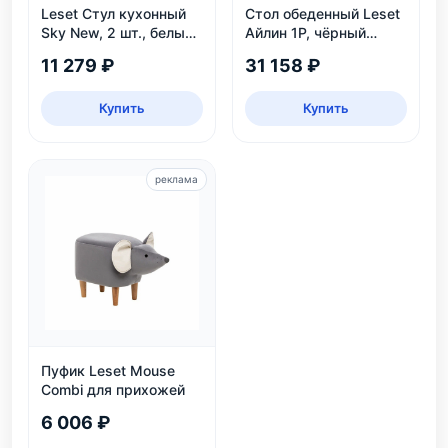
Leset Стул кухонный
Стол обеденный Leset
Sky New, 2 шт., белый/
Айлин 1Р, чёрный
велюр
мрамор
11 279 ₽
31 158 ₽
Купить
Купить
реклама
Пуфик Leset Mouse
Combi для прихожей
6 006 ₽