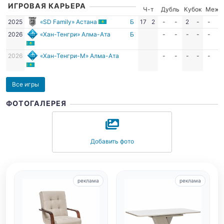
ИГРОВАЯ КАРЬЕРА
Ч-т
Дубль
Кубок
Межд
2025
«SD Family» Астана
Б
17
2
-
-
2
-
-
-
2026
«Хан-Тенгри» Алма-Ата
Б
-
-
-
-
-
-
2026
«Хан-Тенгри-М» Алма-Ата
-
-
-
-
-
-
Все игры
ФОТОГАЛЕРЕЯ
Добавить фото
реклама
реклама