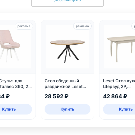
реклама
реклама
Стулья для
Стол обеденный
Leset Стол ку
Галвес 360, 2
раздвижной Leset
Шервуд 2Р,
Таун: круглый,
раздвижной
84 ₽
28 592 ₽
42 864 ₽
безопасный, ЛДСП,
дуб каньон/черный
Купить
Купить
Купить