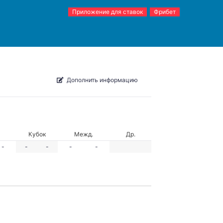
Приложение для ставок
Фрибет
Дополнить информацию
Кубок
Межд.
Др.
-
-
-
-
-