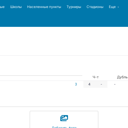
ные
Школы
Населенные пункты
Турниры
Стадионы
Еще
Ч-т
Дубль
З
4
-
-
Добавить фото