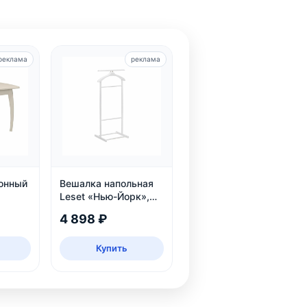
реклама
реклама
хонный
Вешалка напольная
Leset «Нью-Йорк»,
белая
4 898 ₽
Купить