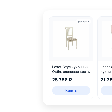
реклама
Leset Стул кухонный
Leset 
Ostin, слоновая кость
кухни 
шт
25 756 ₽
21 3
Купить