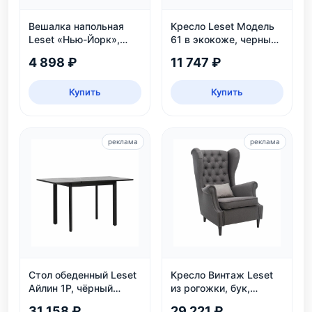
Вешалка напольная
Кресло Leset Модель
Leset «Нью-Йорк»,
61 в экокоже, черный
белая
цвет Венге, для дома и
4 898 ₽
11 747 ₽
дачи
Купить
Купить
реклама
реклама
Стол обеденный Leset
Кресло Винтаж Leset
Айлин 1Р, чёрный
из рогожки, бук,
мрамор
коричневое — купить в
31 158 ₽
29 221 ₽