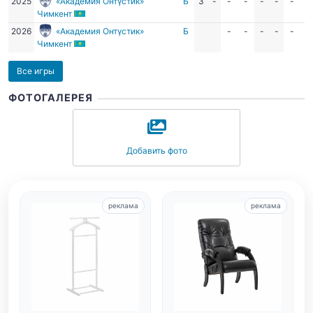
2025
«Академия Онтүстик»
Б
3
-
-
-
-
-
-
-
Чимкент
2026
«Академия Онтүстик»
Б
-
-
-
-
-
-
Чимкент
Все игры
ФОТОГАЛЕРЕЯ
Добавить фото
реклама
реклама