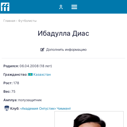
Главная
Футболисты
Ибадулла Диас
Дополнить информацию
Родился:
06.04.2008
(18 лет)
Гражданство:
Казахстан
Рост:
178
Вес:
75
Амплуа:
полузащитник
Клуб:
«Академия Онтүстик» Чимкент