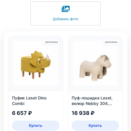
Добавить фото
реклама
реклама
Пуфик Leset Dino
Пуф-лошадка Leset,
Combi
велюр Nebby 304,
бежевый, для дома и
6 657 ₽
16 938 ₽
детской
Купить
Купить