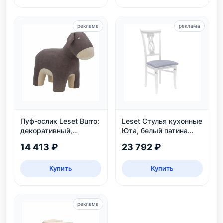
реклама
реклама
Пуф-ослик Leset Burro:
Leset Стулья кухонные
декоративный,
Юта, белый патина
велюровый, для дома
серебро
14 413 ₽
23 792 ₽
и детской
Купить
Купить
реклама