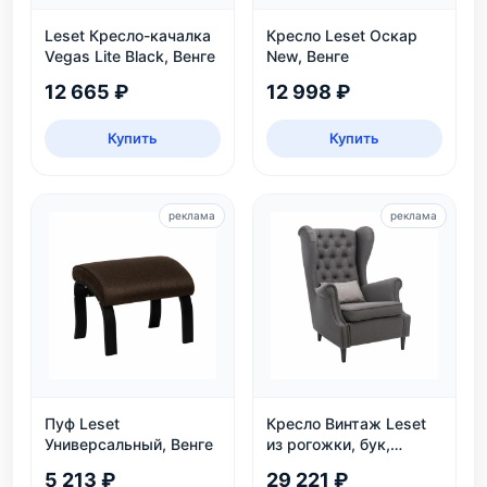
Leset Кресло-качалка
Кресло Leset Оскар
Vegas Lite Black, Венге
New, Венге
12 665 ₽
12 998 ₽
Купить
Купить
реклама
реклама
Пуф Leset
Кресло Винтаж Leset
Универсальный, Венге
из рогожки, бук,
коричневое — купить в
5 213 ₽
29 221 ₽
интернет-магазине