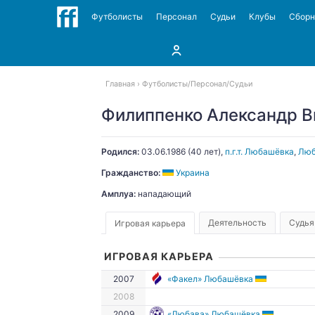
Футболисты
Персонал
Судьи
Клубы
Сбор
Главная
Футболисты
Персонал
Судьи
Филиппенко Александр В
Родился:
03.06.1986
(40 лет),
п.г.т. Любашёвка
,
Люб
Гражданство:
Украина
Амплуа:
нападающий
Деятельность
Судья
Игровая карьера
ИГРОВАЯ КАРЬЕРА
2007
«Факел» Любашёвка
2008
2009
«Любава» Любашёвка