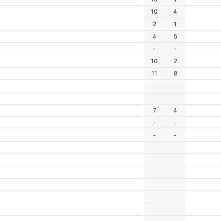
10
4
2
1
4
5
-
-
10
2
11
8
7
4
-
-
-
-