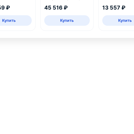
нный стол
Джульетта-3, 
59 ₽
45 516 ₽
13 557 ₽
шампань
Купить
Купить
Купить