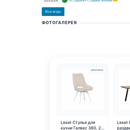
2025/26
«СтарМа» Старые Маяки
Все игры
ФОТОГАЛЕРЕЯ
реклама
Leset Стулья для
Leset 
кухни Галвес 360, 2
раздв