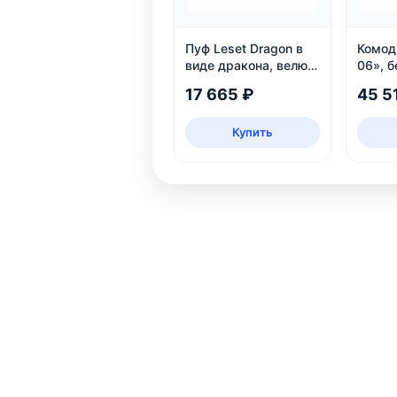
Пуф Leset Dragon в
Комод
виде дракона, велюр
06», б
Omega 30, для дома
17 665 ₽
45 5
и детской
Купить