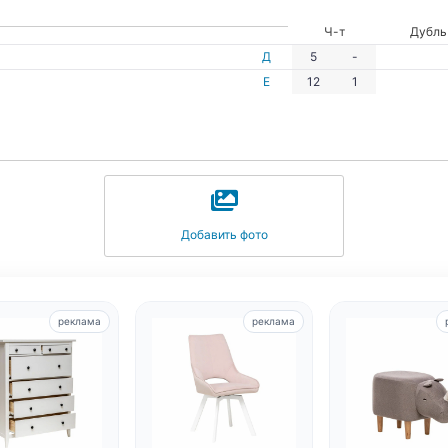
Ч-т
Дубль
Д
5
-
Е
12
1
Добавить фото
реклама
реклама