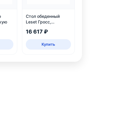
o
Стол обеденный
жую
Leset Гросс,
раздвижной, темно-
16 617 ₽
серый, на 6 персон
Купить