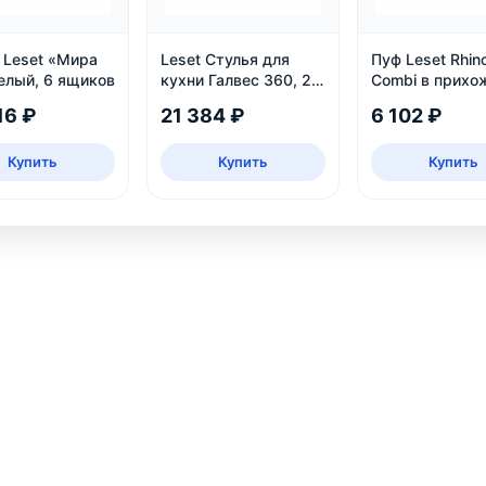
 Leset «Мира
Leset Стулья для
Пуф Leset Rhin
елый, 6 ящиков
кухни Галвес 360, 2
Combi в прихо
шт
16 ₽
21 384 ₽
6 102 ₽
Купить
Купить
Купить