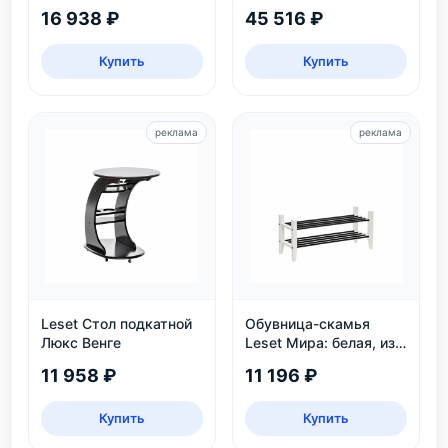
16 938 ₽
45 516 ₽
Купить
Купить
реклама
реклама
Leset Стол подкатной
Обувница-скамья
Люкс Венге
Leset Мира: белая, из
массива сосны, 2
11 958 ₽
11 196 ₽
яруса, до 6 пар
Купить
Купить