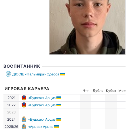
ВОСПИТАННИК
ДЮСШ «Пальмира» Одесса
ИГРОВАЯ КАРЬЕРА
Ч-т
Дубль
Кубок
Межд
2021
«Буджак» Арциз
2022
«Буджак» Арциз
2023
2024
«Буджак» Арциз
2025/26
«Арциз» Арциз