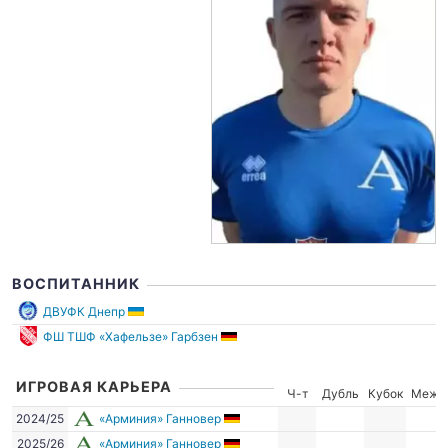
ВОСПИТАННИК
ДВУФК Днепр
ФШ ТШФ «Хафельзе» Гарбзен
ИГРОВАЯ КАРЬЕРА
Ч-т
Дубль
Кубок
Межд
2024/25
«Арминия» Ганновер
2025/26
«Арминия» Ганновер