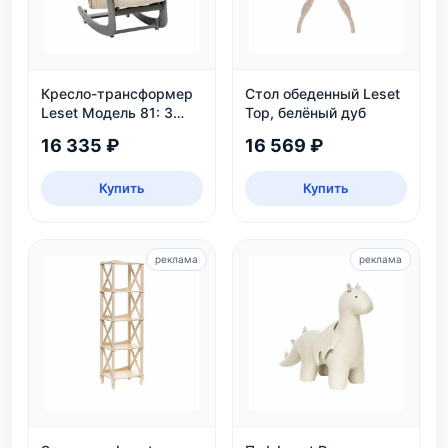
Кресло-трансформер
Стол обеденный Leset
Leset Модель 81: 3
Тор, белёный дуб
положения, велюр,
16 335 ₽
16 569 ₽
нагрузка 130 кг
Купить
Купить
реклама
реклама