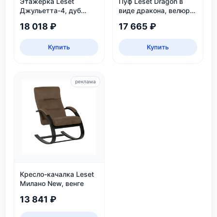
Этажерка Leset
Пуф Leset Dragon в
Джульетта-4, дуб
виде дракона, велюр
шампань
Omega 30, для дома и
18 018 ₽
17 665 ₽
детской
Купить
Купить
реклама
Кресло-качалка Leset
Милано New, венге
13 841 ₽