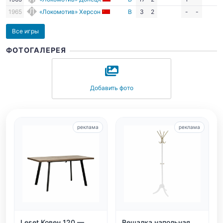
1965
«Локомотив» Херсон
В
3
2
-
-
Все игры
ФОТОГАЛЕРЕЯ
Добавить фото
реклама
реклама
Leset Ковен 120 —
Вешалка напольная