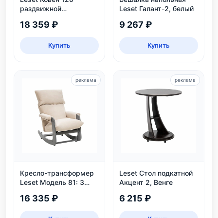
раздвижной
Leset Галант-2, белый
обеденный стол
18 359 ₽
9 267 ₽
Купить
Купить
реклама
реклама
Кресло-трансформер
Leset Стол подкатной
Leset Модель 81: 3
Акцент 2, Венге
положения, велюр,
16 335 ₽
6 215 ₽
нагрузка 130 кг