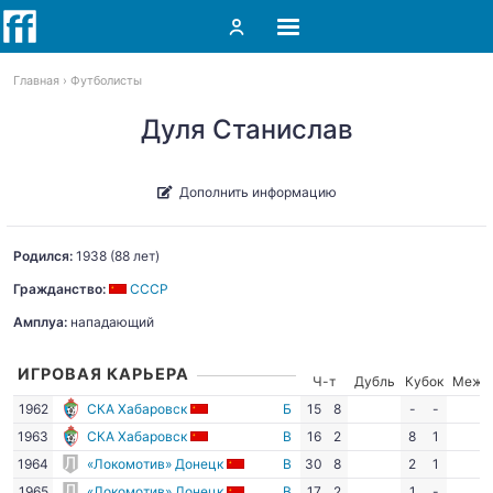
Главная
Футболисты
Дуля Станислав
Дополнить информацию
Родился:
1938
(88 лет)
Гражданство:
СССР
Амплуа:
нападающий
ИГРОВАЯ КАРЬЕРА
Ч-т
Дубль
Кубок
Межд
1962
СКА Хабаровск
Б
15
8
-
-
1963
СКА Хабаровск
В
16
2
8
1
1964
«Локомотив» Донецк
В
30
8
2
1
1965
«Локомотив» Донецк
В
17
2
1
-