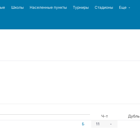
ные
Школы
Населенные пункты
Турниры
Стадионы
Еще
Ч-т
Дубль
Б
11
-