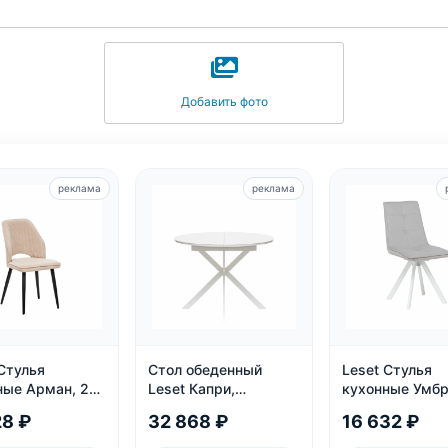
Добавить фото
реклама
реклама
Стулья
Стол обеденный
Leset Стулья
ные Арман, 2
Leset Капри,
кухонные Умбр
раздвижной
комплект 2 шт
28 ₽
32 868 ₽
16 632 ₽