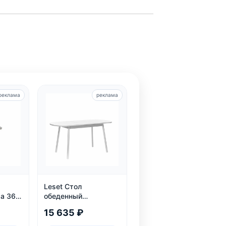
реклама
реклама
Leset Стол
а 360,
обеденный
раздвижной Мидел
15 635 ₽