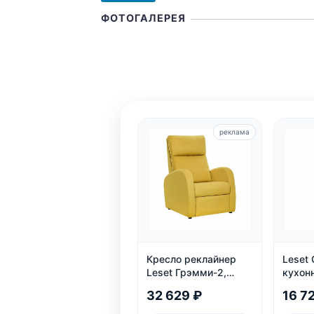
ФОТОГАЛЕРЕЯ
реклама
Кресло реклайнер
Leset 
Leset Грэмми-2,
кухон
велюр
шт.
32 629 ₽
16 7