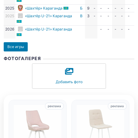
2025
«Шахтёр» Караганда
Б
9
-
-
-
-
-
-
-
2025
«Шахтёр U-21» Караганда
В
3
-
-
-
-
-
-
-
2026
«Шахтёр U-21» Караганда
-
-
-
-
-
-
Все игры
ФОТОГАЛЕРЕЯ
Добавить фото
реклама
реклама