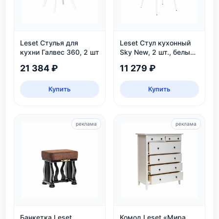
Leset Стулья для
Leset Стул кухонный
кухни Галвес 360, 2 шт
Sky New, 2 шт., белый/
велюр
21 384 ₽
11 279 ₽
Купить
Купить
реклама
реклама
Банкетка Leset
Комод Leset «Мира