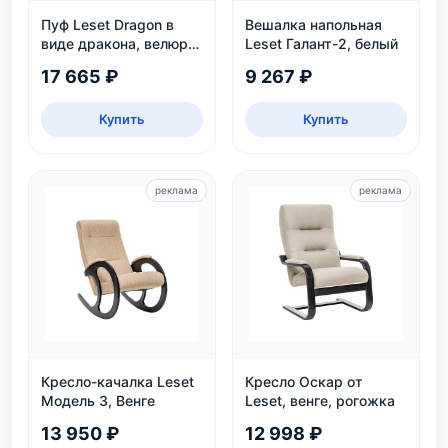
Пуф Leset Dragon в
Вешалка напольная
виде дракона, велюр
Leset Галант-2, белый
Omega 30, для дома и
17 665 ₽
9 267 ₽
детской
Купить
Купить
реклама
реклама
Кресло-качалка Leset
Кресло Оскар от
Модель 3, Венге
Leset, венге, рогожка
13 950 ₽
12 998 ₽