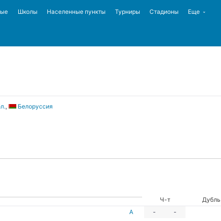
ные
Школы
Населенные пункты
Турниры
Стадионы
Еще
л.
,
Белоруссия
Ч-т
Дубль
А
-
-