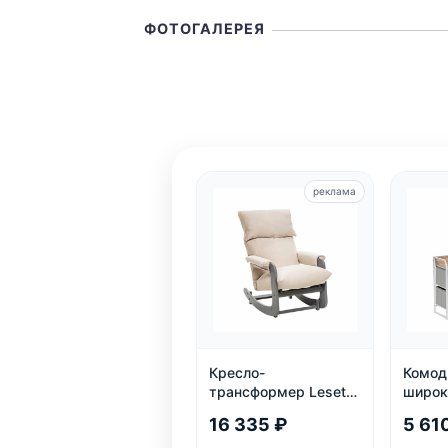
ФОТОГАЛЕРЕЯ
реклама
Кресло-
Комод
трансформер Leset
широк
Модель 81: 3
16 335 ₽
5 61
положения, велюр,