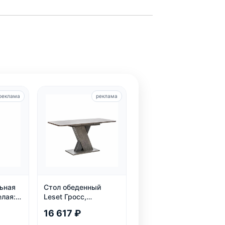
реклама
реклама
ьная
Стол обеденный
елая:
Leset Гросс,
олеса,
раздвижной, темно-
16 617 ₽
серый, на 6 персон