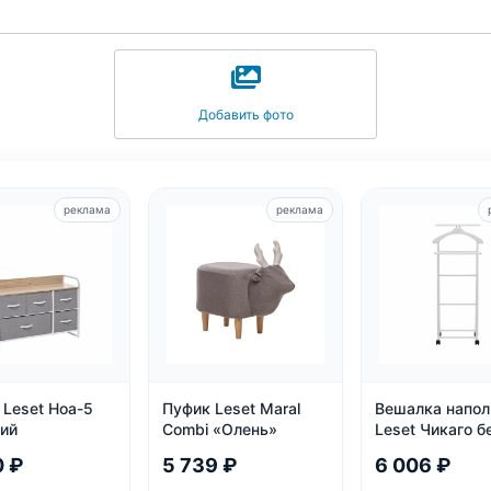
Добавить фото
реклама
реклама
 Leset Ноа-5
Пуфик Leset Maral
Вешалка напол
ий
Combi «Олень»
Leset Чикаго б
массив бука, к
0 ₽
5 739 ₽
6 006 ₽
нагрузка 30 кг