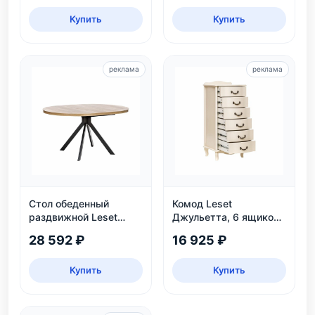
Купить
Купить
реклама
реклама
Стол обеденный
Комод Leset
раздвижной Leset
Джульетта, 6 ящиков,
Таун: круглый,
дуб шампань
28 592 ₽
16 925 ₽
безопасный, ЛДСП,
дуб каньон/черный
Купить
Купить