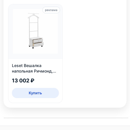
реклама
Leset Вешалка
напольная Ричмонд,
белая
13 002 ₽
Купить