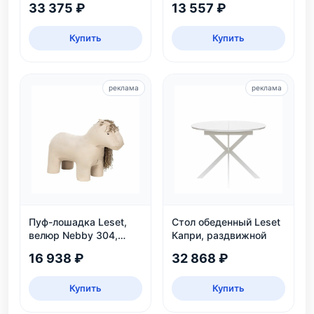
33 375 ₽
13 557 ₽
Купить
Купить
реклама
реклама
Пуф-лошадка Leset,
Стол обеденный Leset
велюр Nebby 304,
Капри, раздвижной
бежевый, для дома и
16 938 ₽
32 868 ₽
детской
Купить
Купить