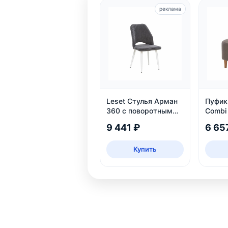
реклама
Leset Стулья Арман
Пуфик 
360 с поворотным
Combi
механизмом
9 441 ₽
6 65
Купить