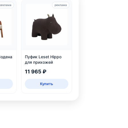
реклама
реклама
Модена
Пуфик Leset Hippo
для прихожей
11 965 ₽
Купить