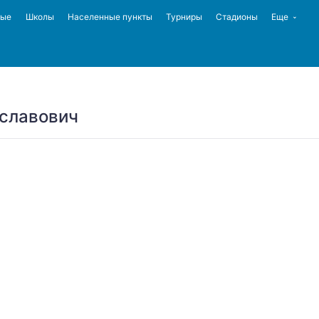
ные
Школы
Населенные пункты
Турниры
Стадионы
Еще
славович