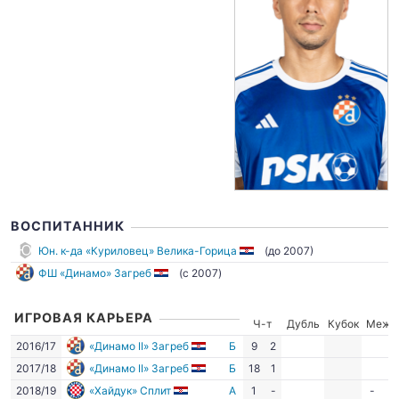
ВОСПИТАННИК
Юн. к-да «Куриловец» Велика-Горица
(до 2007)
ФШ «Динамо» Загреб
(c 2007)
ИГРОВАЯ КАРЬЕРА
Ч-т
Дубль
Кубок
Межд
2016/17
«Динамо II» Загреб
Б
9
2
2017/18
«Динамо II» Загреб
Б
18
1
2018/19
«Хайдук» Сплит
А
1
-
-
-