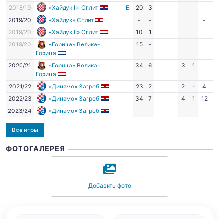
2018/19
«Хайдук II» Сплит
Б
20
3
2019/20
«Хайдук» Сплит
-
-
-
-
2019/20
«Хайдук II» Сплит
10
1
2019/20
«Горица» Велика-
15
-
Горица
2020/21
«Горица» Велика-
34
6
3
1
Горица
2021/22
«Динамо» Загреб
23
2
2
-
4
,0
2022/23
«Динамо» Загреб
34
7
4
1
12
-
2023/24
«Динамо» Загреб
Все игры
ФОТОГАЛЕРЕЯ
Добавить фото