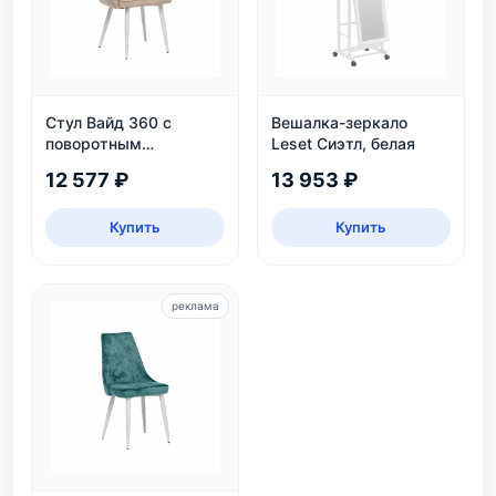
Стул Вайд 360 с
Вешалка-зеркало
поворотным
Leset Сиэтл, белая
механизмом, белый
12 577 ₽
13 953 ₽
каркас, велюр
бежевый
Купить
Купить
реклама