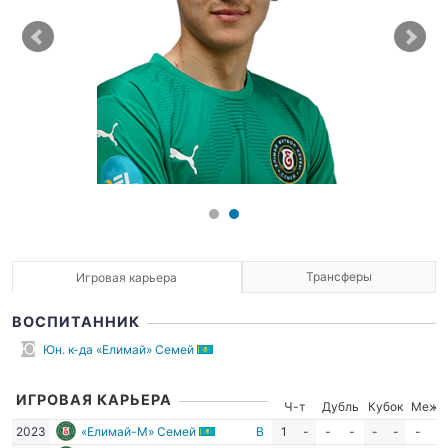
Трансферы
Игровая карьера
ВОСПИТАННИК
Юн. к-да «Елимай» Семей
ИГРОВАЯ КАРЬЕРА
Ч-т
Дубль
Кубок
Межд
2023
«Елимай-М» Семей
В
1
-
-
-
-
-
-
-