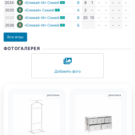
2024
«Елимай-М» Семей
В
8
1
-
-
-
-
-
-
2025
«Елимай» Семей
А
2
-
-
-
-
-
-
-
2025
«Елимай-М» Семей
В
20
15
-
-
-
-
-
-
2026
«Елимай-М» Семей
Б
-
-
-
-
-
-
Все игры
ФОТОГАЛЕРЕЯ
Добавить фото
реклама
реклама