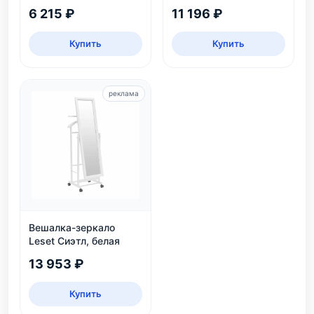
массива сосны, 2
6 215 ₽
11 196 ₽
яруса, до 6 пар
Купить
Купить
реклама
Вешалка-зеркало
Leset Сиэтл, белая
13 953 ₽
Купить