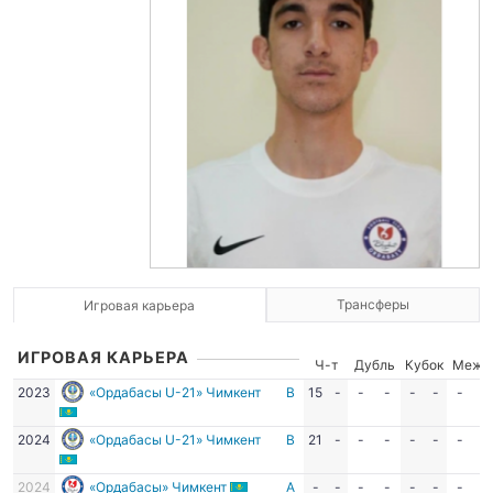
Трансферы
Игровая карьера
ИГРОВАЯ КАРЬЕРА
Ч-т
Дубль
Кубок
Межд
2023
«Ордабасы U-21» Чимкент
В
15
-
-
-
-
-
-
-
2024
«Ордабасы U-21» Чимкент
В
21
-
-
-
-
-
-
-
2024
«Ордабасы» Чимкент
А
-
-
-
-
-
-
-
-