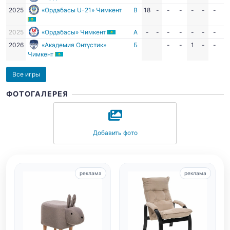
2025
«Ордабасы U-21» Чимкент
В
18
-
-
-
-
-
-
-
2025
«Ордабасы» Чимкент
А
-
-
-
-
-
-
-
-
2026
«Академия Онтүстик»
Б
-
-
1
-
-
-
Чимкент
Все игры
ФОТОГАЛЕРЕЯ
Добавить фото
реклама
реклама