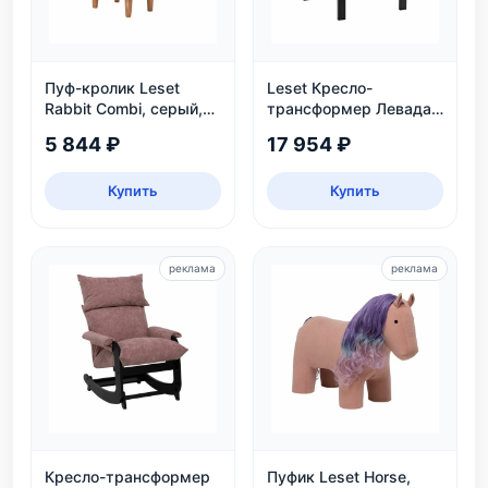
Пуф-кролик Leset
Leset Кресло-
Rabbit Combi, серый,
трансформер Левада,
детский, нагрузка 80
венге
5 844 ₽
17 954 ₽
кг
Купить
Купить
реклама
реклама
Кресло-трансформер
Пуфик Leset Horse,