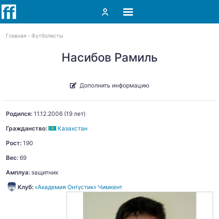
Главная
Футболисты
Насибов Рамиль
Дополнить информацию
Родился:
11.12.2006
(19 лет)
Гражданство:
Казахстан
Рост:
190
Вес:
69
Амплуа:
защитник
Клуб:
«Академия Онтүстик» Чимкент