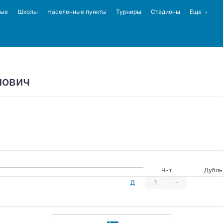
ные
Школы
Населенные пункты
Турниры
Стадионы
Еще
лович
Ч-т
Дубль
Д
1
-