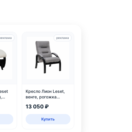
реклама
реклама
eset
Кресло Лион Leset,
,
венге, рогожка
Malmo 90 — до 120
13 050 ₽
кг
Купить