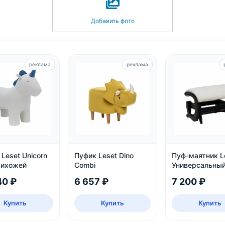
Добавить фото
реклама
реклама
Leset Unicorn
Пуфик Leset Dino
Пуф-маятник L
рихожей
Combi
Универсальный
Венге
40 ₽
6 657 ₽
7 200 ₽
Купить
Купить
Купить