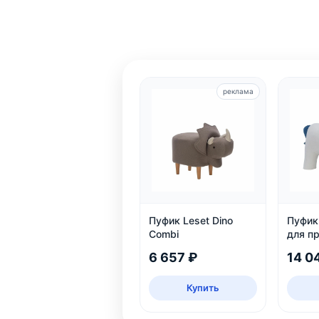
реклама
Пуфик Leset Dino
Пуфик 
Combi
для п
6 657 ₽
14 0
Купить