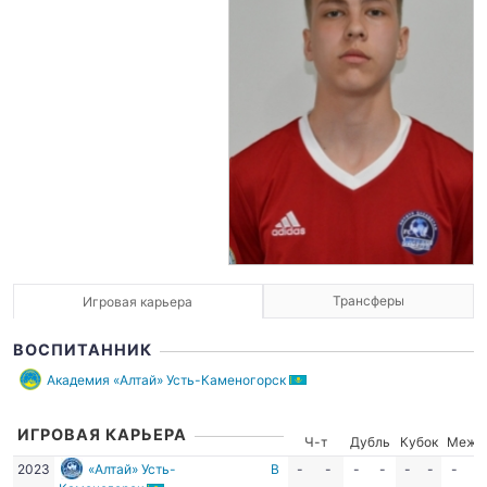
Трансферы
Игровая карьера
ВОСПИТАННИК
Академия «Алтай» Усть-Каменогорск
ИГРОВАЯ КАРЬЕРА
Ч-т
Дубль
Кубок
Межд
2023
«Алтай» Усть-
В
-
-
-
-
-
-
-
-