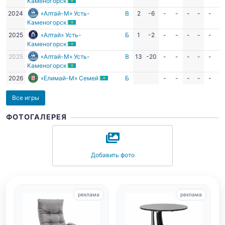
Каменогорск
2024
«Алтай-М» Усть-
В
2
-6
-
-
-
-
-
-
Каменогорск
2025
«Алтай» Усть-
Б
1
-2
-
-
-
-
-
-
Каменогорск
2025
«Алтай-М» Усть-
В
13
-20
-
-
-
-
-
-
Каменогорск
2026
«Елимай-М» Семей
Б
-
-
-
-
-
-
Все игры
ФОТОГАЛЕРЕЯ
Добавить фото
реклама
реклама