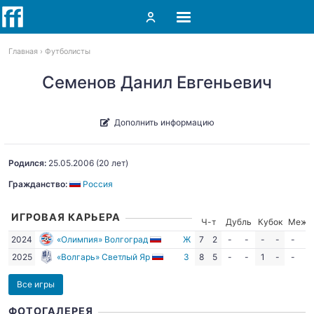
Главная
Футболисты
Семенов Данил Евгеньевич
Дополнить информацию
Родился:
25.05.2006
(20 лет)
Гражданство:
Россия
ИГРОВАЯ КАРЬЕРА
Ч-т
Дубль
Кубок
Межд
2024
«Олимпия» Волгоград
Ж
7
2
-
-
-
-
-
-
2025
«Волгарь» Светлый Яр
З
8
5
-
-
1
-
-
-
Все игры
ФОТОГАЛЕРЕЯ