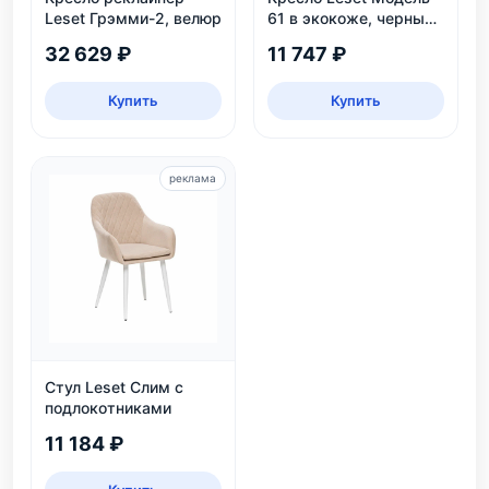
Leset Грэмми-2, велюр
61 в экокоже, черный
цвет Венге, для дома и
32 629 ₽
11 747 ₽
дачи
Купить
Купить
реклама
Стул Leset Слим с
подлокотниками
11 184 ₽