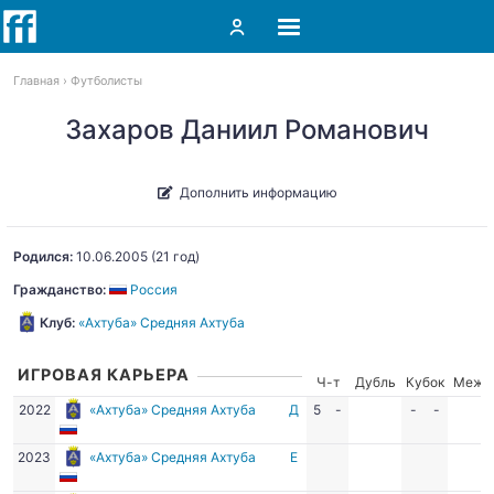
Главная
Футболисты
Захаров Даниил Романович
Дополнить информацию
Родился:
10.06.2005
(21 год)
Гражданство:
Россия
Клуб:
«Ахтуба» Средняя Ахтуба
ИГРОВАЯ КАРЬЕРА
Ч-т
Дубль
Кубок
Межд
2022
«Ахтуба» Средняя Ахтуба
Д
5
-
-
-
2023
«Ахтуба» Средняя Ахтуба
Е