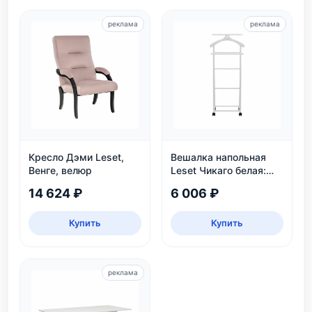
реклама
реклама
Кресло Дэми Leset,
Вешалка напольная
Венге, велюр
Leset Чикаго белая:
массив бука, колеса,
14 624 ₽
6 006 ₽
нагрузка 30 кг
Купить
Купить
реклама