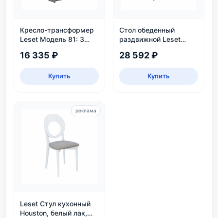
Кресло-трансформер
Стол обеденный
Leset Модель 81: 3
раздвижной Leset
положения, велюр,
Таун: круглый,
16 335 ₽
28 592 ₽
нагрузка 130 кг
безопасный, ЛДСП,
дуб каньон/черный
Купить
Купить
реклама
Leset Стул кухонный
Houston, белый лак,