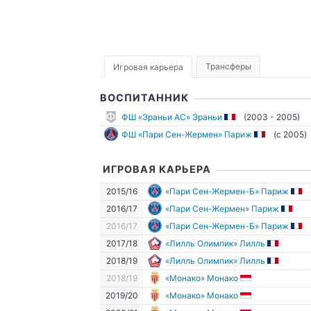
Трансферы
Игровая карьера
ВОСПИТАННИК
ФШ «Эраньи АС» Эраньи
(2003 - 2005)
ФШ «Пари Сен-Жермен» Париж
(c 2005)
ИГРОВАЯ КАРЬЕРА
2015/16
«Пари Сен-Жермен-Б» Париж
2016/17
«Пари Сен-Жермен» Париж
2016/17
«Пари Сен-Жермен-Б» Париж
2017/18
«Лилль Олимпик» Лилль
2018/19
«Лилль Олимпик» Лилль
2018/19
«Монако» Монако
2019/20
«Монако» Монако