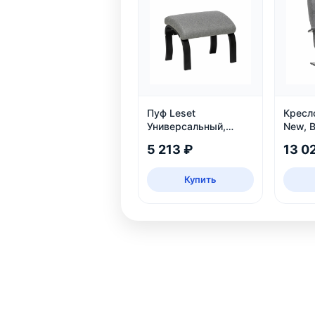
Пуф Leset
Кресл
Универсальный,
New, 
Венге
5 213 ₽
13 0
Купить