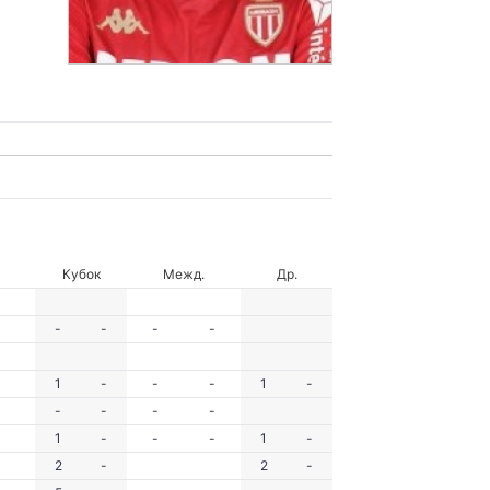
Кубок
Межд.
Др.
-
-
-
-
1
-
-
-
1
-
-
-
-
-
1
-
-
-
1
-
2
-
2
-