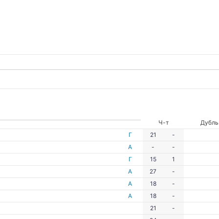
Ч-т
Дубль
Г
21
-
А
-
-
Г
15
1
А
27
-
А
18
-
А
18
-
21
-