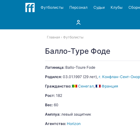
Футболисты
Персонал
Судьи
Клубы
Сбор
Главная
Футболисты
Балло-Туре Фоде
Латиница:
Ballo-Toure
Fode
Родился:
03.01.1997
(29 лет),
г. Конфлан-Сент-Оно
Гражданство:
Сенегал
,
Франция
Рост:
182
Вес:
60
Амплуа:
левый защитник
Агентство:
Horizon