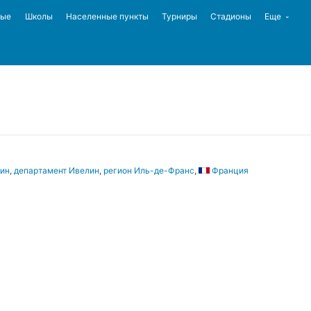
ные
Школы
Населенные пункты
Турниры
Стадионы
Еще
рин
,
департамент Ивелин
,
регион Иль-де-Франс
,
Франция