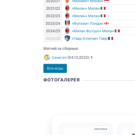
2020/21
«Монако» Монако
2021/22
«Милан» Милан
2022/23
«Милан» Милан
2023/24
«Фулхэм» Лондон
2024/25
«Милан Футуро» Милан
2024/25
«Гавр Атлетик» Гавр
Матчей за сборные:
Сенегал
(
04.12.2022
):
1
Все игры
ФОТОГАЛЕРЕЯ
реклама