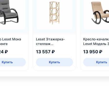
о Leset Монэ
Leset Этажерка-
Кресло-качалк
Венге
стеллаж
Leset Модель 3
Джульетта-3, дуб
Венге
24 ₽
13 557 ₽
13 950 ₽
шампань
Купить
Купить
Купить