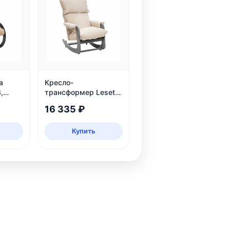
а
Кресло-
,
трансформер Leset
Модель 81: 3
16 335 ₽
положения, велюр,
нагрузка 130 кг
Купить