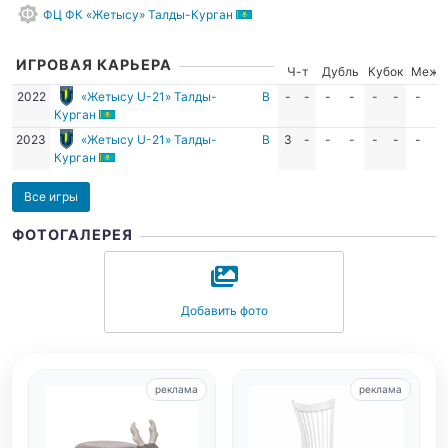
ФЦ ФК «Жетысу» Талды-Курган
ИГРОВАЯ КАРЬЕРА
Ч-т
Дубль
Кубок
Межд
2022
«Жетысу U-21» Талды-
В
-
-
-
-
-
-
-
-
Курган
2023
«Жетысу U-21» Талды-
В
3
-
-
-
-
-
-
-
Курган
Все игры
ФОТОГАЛЕРЕЯ
Добавить фото
реклама
реклама