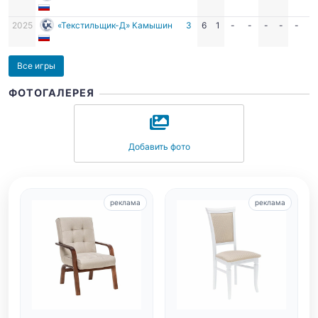
2025
«Текстильщик-Д» Камышин
З
6
1
-
-
-
-
-
-
Все игры
ФОТОГАЛЕРЕЯ
Добавить фото
реклама
реклама