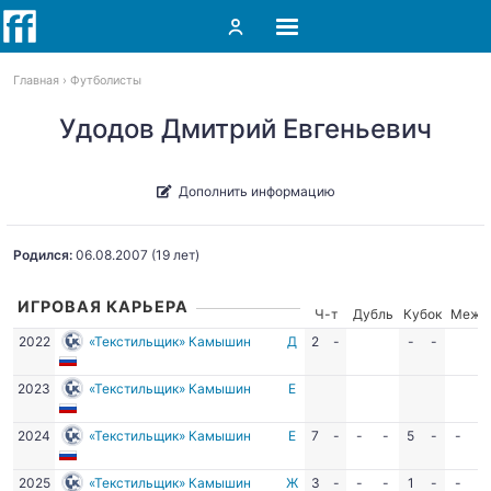
Главная
Футболисты
Удодов Дмитрий Евгеньевич
Дополнить информацию
Родился:
06.08.2007
(19 лет)
ИГРОВАЯ КАРЬЕРА
Ч-т
Дубль
Кубок
Межд
2022
«Текстильщик» Камышин
Д
2
-
-
-
2023
«Текстильщик» Камышин
Е
2024
«Текстильщик» Камышин
Е
7
-
-
-
5
-
-
-
2025
«Текстильщик» Камышин
Ж
3
-
-
-
1
-
-
-