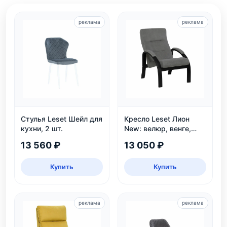
реклама
реклама
Стулья Leset Шейл для
Кресло Leset Лион
кухни, 2 шт.
New: велюр, венге,
угол наклона 110°,
13 560 ₽
13 050 ₽
нагрузка 120 кг
Купить
Купить
реклама
реклама