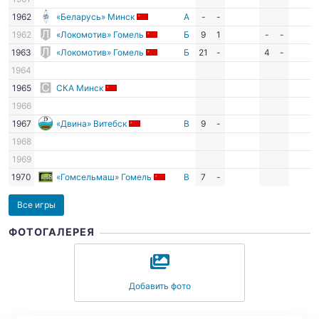
1962
«Беларусь» Минск
А
-
-
1962
«Локомотив» Гомель
Б
9
1
-
-
1963
«Локомотив» Гомель
Б
21
-
4
-
1964
1965
СКА Минск
1966
1967
«Двина» Витебск
В
9
-
1968
1969
1970
«Гомсельмаш» Гомель
В
7
-
Все игры
ФОТОГАЛЕРЕЯ
Добавить фото