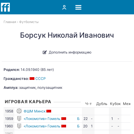
Главная
Футболисты
Борсук Николай Иванович
Дополнить информацию
Родился:
14.09.1940
(85 лет)
Гражданство:
СССР
Амплуа:
защитник, полузащитник
ИГРОВАЯ КАРЬЕРА
Ч-т
Дубль
Кубок
Межд
1958
ФШМ Минск
1959
«Локомотив» Гомель
Б
22
-
1
-
1960
«Локомотив» Гомель
Б
20
1
-
-
1961