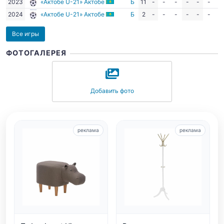
2023
«Актобе U-21» Актобе
Б
11
-
-
-
-
-
-
-
2024
«Актобе U-21» Актобе
Б
2
-
-
-
-
-
-
-
Все игры
ФОТОГАЛЕРЕЯ
Добавить фото
реклама
реклама