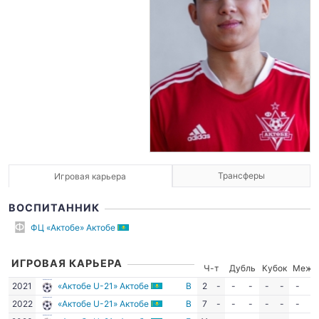
Трансферы
Игровая карьера
ВОСПИТАННИК
ФЦ «Актобе» Актобе
ИГРОВАЯ КАРЬЕРА
Ч-т
Дубль
Кубок
Межд
2021
«Актобе U-21» Актобе
В
2
-
-
-
-
-
-
-
2022
«Актобе U-21» Актобе
В
7
-
-
-
-
-
-
-