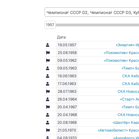
Чемпионат СССР D2, Чемпионат СССР D3, Ку
1957
Дата
19.05.1957
«Энергия» И
25.08.1958
«Локомотив» Крас
09.05.1962
«Локомотив» Крас
09.05.1963
«Темп» Б
16.06.1963
СКА Хаб
17.06.1963
СКА Хаб
28.07.1963
СКА Новос
26.04.1964
«Старт» А
20.04.1967
«Темп» Б
20.04.1968
СКА Новос
20.08.1968
«Шахтёр» Кар
21.05.1970
«Автомобилист» Крас
04.08.1970
«Аэрофлот» И