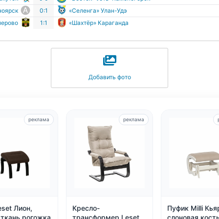
ноярск
0:1
«Селенга» Улан-Удэ
мерово
1:1
«Шахтёр» Караганда
Добавить фото
реклама
реклама
set Лион,
Кресло-
Пуфик Milli Кья
 ткань рогожка
трансформер Leset
слоновая кост