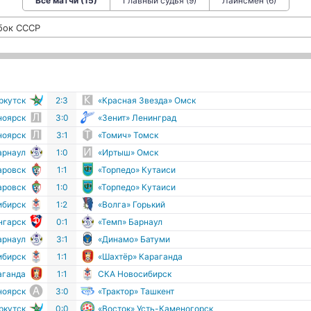
Все матчи (15)
Главный судья (9)
Лайнсмен (6)
бок СССР
ркутск
2:3
«Красная Звезда» Омск
ноярск
3:0
«Зенит» Ленинград
ноярск
3:1
«Томич» Томск
арнаул
1:0
«Иртыш» Омск
аровск
1:1
«Торпедо» Кутаиси
аровск
1:0
«Торпедо» Кутаиси
ибирск
1:2
«Волга» Горький
нгарск
0:1
«Темп» Барнаул
арнаул
3:1
«Динамо» Батуми
ибирск
1:1
«Шахтёр» Караганда
аганда
1:1
СКА Новосибирск
ноярск
3:0
«Трактор» Ташкент
ркутск
0:0
«Восток» Усть-Каменогорск