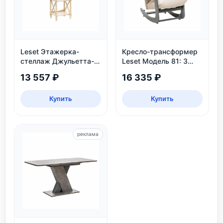
Leset Этажерка-
Кресло-трансформер
стеллаж Джульетта-3,
Leset Модель 81: 3
дуб шампань
положения, велюр,
13 557 ₽
16 335 ₽
нагрузка 130 кг
Купить
Купить
реклама