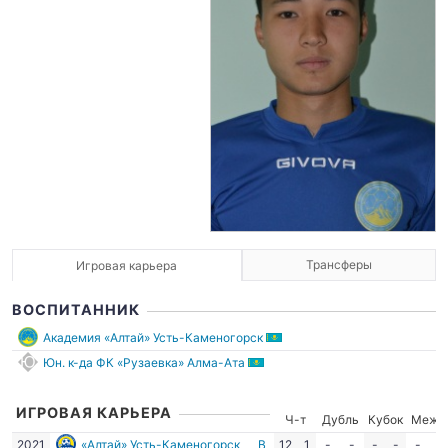
Трансферы
Игровая карьера
ВОСПИТАННИК
Академия «Алтай» Усть-Каменогорск
Юн. к-да ФК «Рузаевка» Алма-Ата
ИГРОВАЯ КАРЬЕРА
Ч-т
Дубль
Кубок
Межд
2021
«Алтай» Усть-Каменогорск
В
12
1
-
-
-
-
-
-