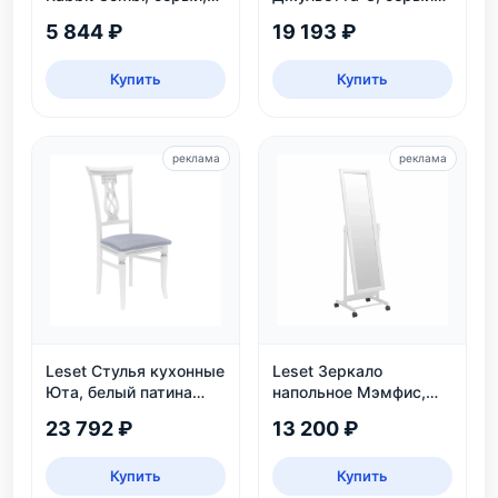
детский, нагрузка 80
ясень
5 844 ₽
19 193 ₽
кг
Купить
Купить
реклама
реклама
Leset Стулья кухонные
Leset Зеркало
Юта, белый патина
напольное Мэмфис,
серебро
белое
23 792 ₽
13 200 ₽
Купить
Купить