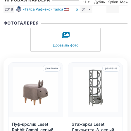
Ч-т
Дубль
Кубок
Межд
2018
«Талса Рафнекс» Талса
Б
31
-
ФОТОГАЛЕРЕЯ
Добавить фото
реклама
реклама
Пуф-кролик Leset
Этажерка Leset
Rabbit Combi, серый,
Джульетта-3, серый