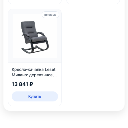
реклама
Кресло-качалка Leset
Милано: деревянное,
венге, рогожка Malmo
13 841 ₽
95
Купить