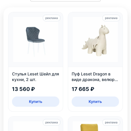
реклама
реклама
Стулья Leset Шейл для
Пуф Leset Dragon в
кухни, 2 шт.
виде дракона, велюр
Omega 30, для дома и
13 560 ₽
17 665 ₽
детской
Купить
Купить
реклама
реклама