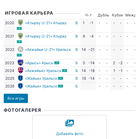
ИГРОВАЯ КАРЬЕРА
Ч-т
Дубль
Кубок
Межд.
2020
«Атырау U-21» Атырау
В
1
-1
-
-
-
-
-
-
2021
«Атырау U-21» Атырау
В
6
-4
-
-
-
-
-
-
2022
«Акжайык U-21» Уральск
В
14
-21
-
-
-
-
-
-
2023
«Арысь» Арысь
Б
5
-14
-
-
2
-2
-
-
2024
«Акжайык» Уральск
Б
14
-18
-
-
1
-1
-
-
2025
«Жайык» Уральск
В
19
-14
-
-
-
-
-
-
2026
«Жайык» Уральск
Б
-
-
-
-
-
-
Все игры
ФОТОГАЛЕРЕЯ
Добавить фото