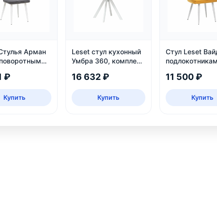
 Стулья Арман
Leset стул кухонный
Стул Leset Вай
 поворотным
Умбра 360, комплект
подлокотникам
измом
2 шт
каркас белый
1 ₽
16 632 ₽
11 500 ₽
Купить
Купить
Купить