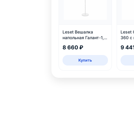
Leset Вешалка
Leset
напольная Галант-1,
360 с
белый
механ
8 660 ₽
9 44
Купить