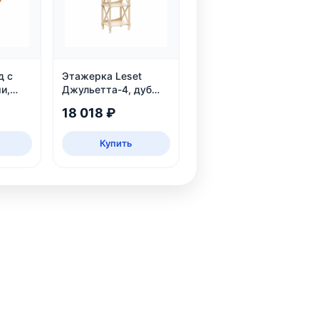
д с
Этажерка Leset
и,
Джульетта-4, дуб
шампань
18 018 ₽
Купить