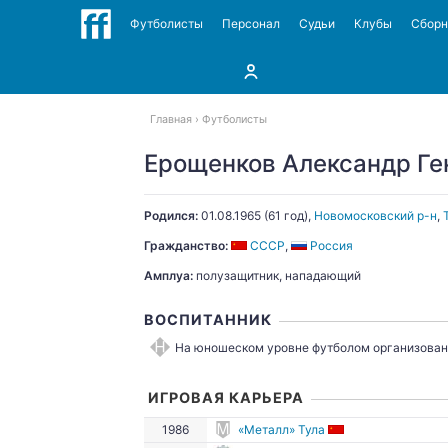
Футболисты
Персонал
Судьи
Клубы
Сбор
Главная
Футболисты
Ерощенков Александр Ге
Родился:
01.08.1965
(61 год),
Новомосковский р-н
,
Гражданство:
СССР
,
Россия
Амплуа:
полузащитник, нападающий
ВОСПИТАННИК
На юношеском уровне футболом организован
ИГРОВАЯ КАРЬЕРА
1986
«Металл» Тула