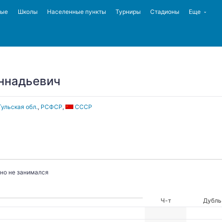
ные
Школы
Населенные пункты
Турниры
Стадионы
Еще
ннадьевич
Тульская обл.
,
РСФСР
,
СССР
но не занимался
Ч-т
Дубль