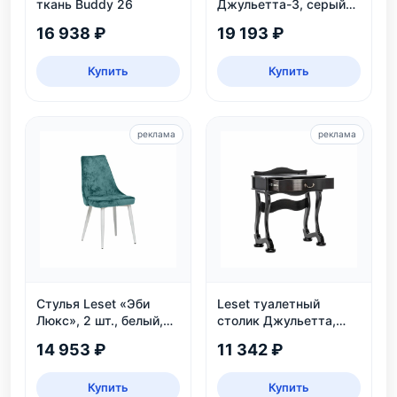
ткань Buddy 26
Джульетта-3, серый
ясень
16 938 ₽
19 193 ₽
Купить
Купить
реклама
реклама
Стулья Leset «Эби
Leset туалетный
Люкс», 2 шт., белый,
столик Джульетта,
велюр аквамарин
Венге
14 953 ₽
11 342 ₽
Купить
Купить