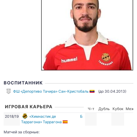
ВОСПИТАННИК
ФШ «Депортиво Тачира» Сан-Кристобаль
(до 30.04.2013)
ИГРОВАЯ КАРЬЕРА
Ч-т
Дубль
Кубок
Межд
2018/19
«Химнастик де
Б
Таррагона» Таррагона
Матчей за сборные: