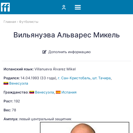
Главная
Футболисты
Вильянуэва Альварес Микель
Дополнить информацию
Испанский язык:
Villanueva Álvarez
Mikel
Родился:
14.04.1993
(33 года),
г. Сан-Кристобаль
,
шт. Тачира
,
Венесуэла
Гражданство:
Венесуэла
,
Испания
Рост:
192
Вес:
78
Амплуа:
левый центральный защитник