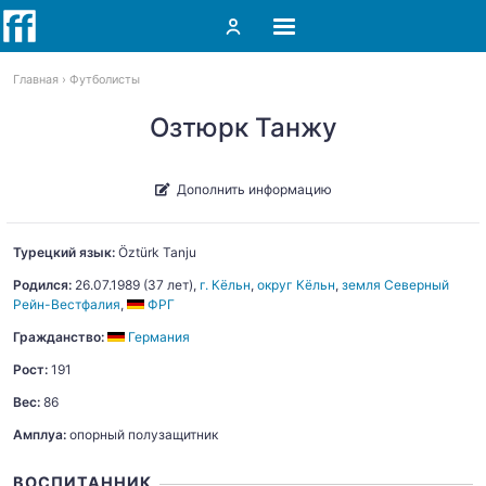
Главная
Футболисты
Озтюрк Танжу
Дополнить информацию
Турецкий язык:
Öztürk
Tanju
Родился:
26.07.1989
(37 лет),
г. Кёльн
,
округ Кёльн
,
земля Северный
Рейн-Вестфалия
,
ФРГ
Гражданство:
Германия
Рост:
191
Вес:
86
Амплуа:
опорный полузащитник
ВОСПИТАННИК