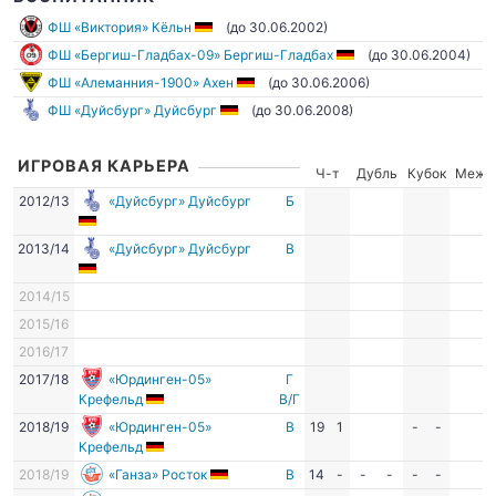
ФШ «Виктория» Кёльн
(до 30.06.2002)
ФШ «Бергиш-Гладбах-09» Бергиш-Гладбах
(до 30.06.2004)
ФШ «Алеманния-1900» Ахен
(до 30.06.2006)
ФШ «Дуйсбург» Дуйсбург
(до 30.06.2008)
ИГРОВАЯ КАРЬЕРА
Ч-т
Дубль
Кубок
Межд
2012/13
«Дуйсбург» Дуйсбург
Б
2013/14
«Дуйсбург» Дуйсбург
В
2014/15
2015/16
2016/17
2017/18
«Юрдинген-05»
Г
Крефельд
В/Г
2018/19
«Юрдинген-05»
В
19
1
-
-
Крефельд
2018/19
«Ганза» Росток
В
14
-
-
-
-
-