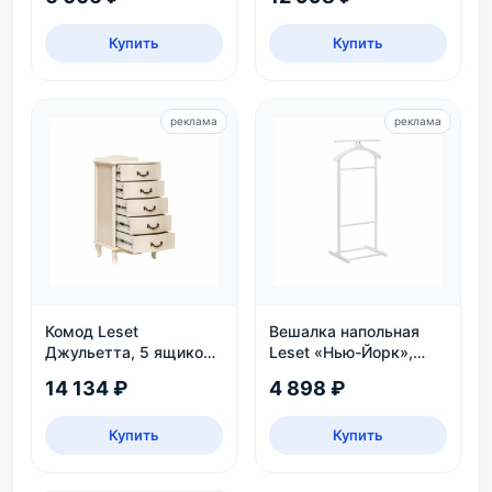
нагрузка 30 кг
Купить
Купить
реклама
реклама
Комод Leset
Вешалка напольная
Джульетта, 5 ящиков,
Leset «Нью-Йорк»,
дуб шампань
белая
14 134 ₽
4 898 ₽
Купить
Купить