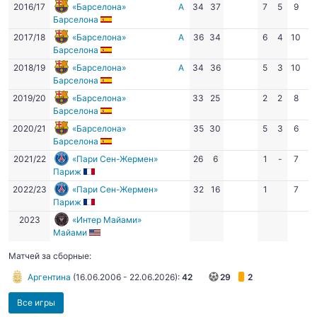
2016/17
«Барселона»
А
34
37
7
5
9
11
Барселона
2017/18
«Барселона»
А
36
34
6
4
10
6
Барселона
2018/19
«Барселона»
А
34
36
5
3
10
1
Барселона
2019/20
«Барселона»
33
25
2
2
8
3
Барселона
2020/21
«Барселона»
35
30
5
3
6
5
Барселона
2021/22
«Пари Сен-Жермен»
26
6
1
-
7
5
Париж
2022/23
«Пари Сен-Жермен»
32
16
1
7
4
Париж
2023
«Интер Майами»
Майами
Матчей за сборные:
Аргентина
(
16.06.2006
-
22.06.2026
):
42
29
2
Все игры