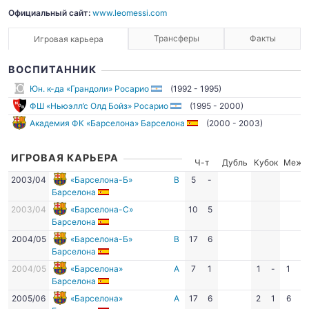
Официальный сайт:
www.leomessi.com
Трансферы
Факты
Игровая карьера
ВОСПИТАННИК
Юн. к-да «Грандоли» Росарио
(1992 - 1995)
ФШ «Ньюэлл’с Олд Бойз» Росарио
(1995 - 2000)
Академия ФК «Барселона» Барселона
(2000 - 2003)
ИГРОВАЯ КАРЬЕРА
Ч-т
Дубль
Кубок
Межд
2003/04
«Барселона-Б»
В
5
-
Барселона
2003/04
«Барселона-С»
10
5
Барселона
2004/05
«Барселона-Б»
В
17
6
Барселона
2004/05
«Барселона»
А
7
1
1
-
1
-
Барселона
2005/06
«Барселона»
А
17
6
2
1
6
1