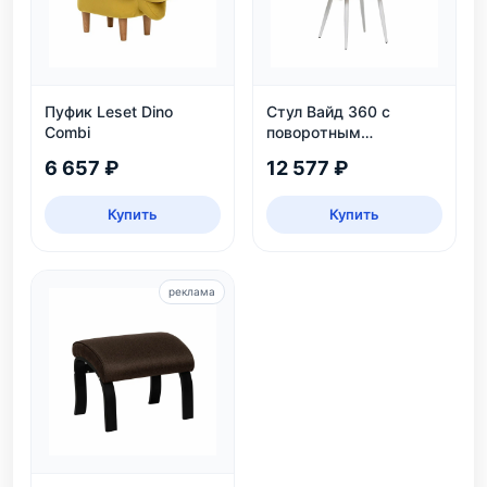
Пуфик Leset Dino
Стул Вайд 360 с
Combi
поворотным
механизмом, белый
6 657 ₽
12 577 ₽
каркас, велюр
бежевый
Купить
Купить
реклама