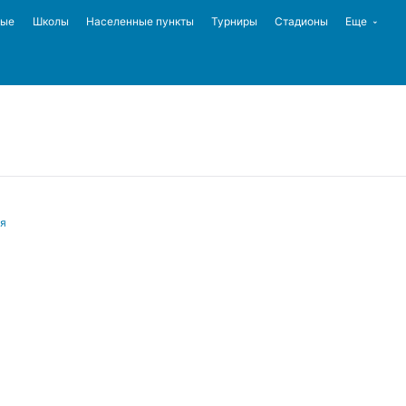
ные
Школы
Населенные пункты
Турниры
Стадионы
Еще
ия