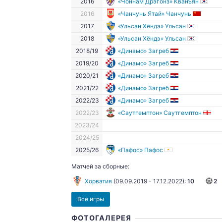
2016
«Чоннам Дрэгонз» Кванъян
2016
«Чанчунь Ятай» Чанчунь
2017
«Ульсан Хёндэ» Ульсан
2018
«Ульсан Хёндэ» Ульсан
2018/19
«Динамо» Загреб
2019/20
«Динамо» Загреб
2020/21
«Динамо» Загреб
2021/22
«Динамо» Загреб
2022/23
«Динамо» Загреб
2022/23
«Саутгемптон» Саутгемптон
2023/24
2024/25
2025/26
«Пафос» Пафос
Матчей за сборные:
Хорватия
(
09.09.2019
-
17.12.2022
):
10
2
Все игры
ФОТОГАЛЕРЕЯ