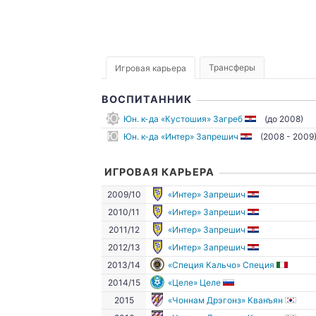
Трансферы
Игровая карьера
ВОСПИТАННИК
Юн. к-да «Кустошия» Загреб
(до 2008)
Юн. к-да «Интер» Запрешич
(2008 - 2009
ИГРОВАЯ КАРЬЕРА
2009/10
«Интер» Запрешич
2010/11
«Интер» Запрешич
2011/12
«Интер» Запрешич
2012/13
«Интер» Запрешич
2013/14
«Специя Кальчо» Специя
2014/15
«Целе» Целе
2015
«Чоннам Дрэгонз» Кванъян