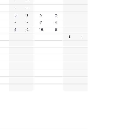
-
-
-
-
5
1
5
2
-
-
7
4
4
2
16
5
1
-