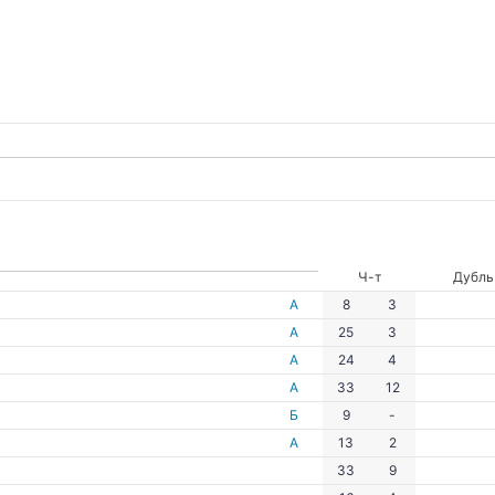
)
Ч-т
Дубль
А
8
3
А
25
3
А
24
4
А
33
12
Б
9
-
А
13
2
33
9