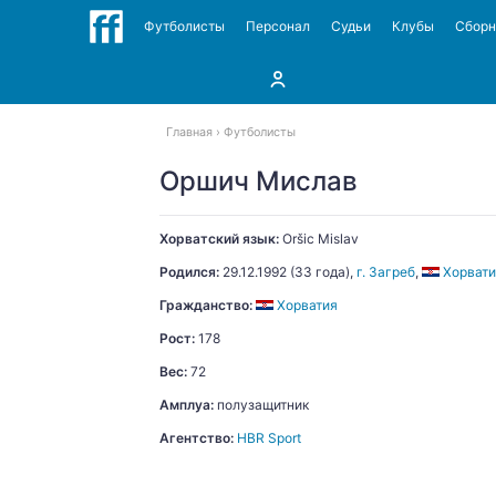
Футболисты
Персонал
Судьи
Клубы
Сбор
Главная
Футболисты
Оршич Мислав
Хорватский язык:
Oršic
Mislav
Родился:
29.12.1992
(33 года),
г. Загреб
,
Хорват
Гражданство:
Хорватия
Рост:
178
Вес:
72
Амплуа:
полузащитник
Агентство:
HBR Sport