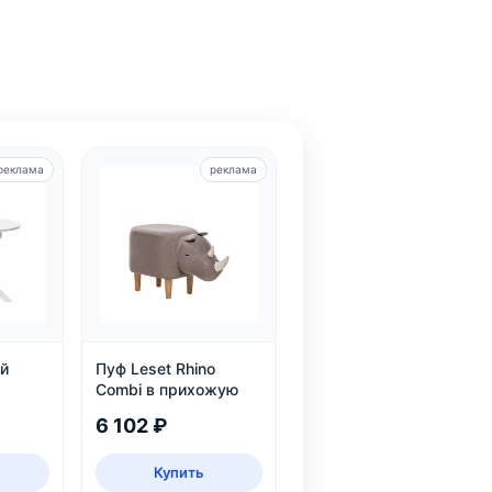
реклама
реклама
й
Пуф Leset Rhino
Combi в прихожую
6 102 ₽
Купить