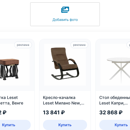
Добавить фото
реклама
реклама
тка Leset
Кресло-качалка
Стол обеденны
етта, Венге
Leset Милано New,
Leset Капри,
венге
раздвижной
2 ₽
13 841 ₽
32 868 ₽
Купить
Купить
Купить