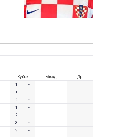
Кубок
Межд.
Др.
1
-
1
-
2
-
1
-
2
-
3
-
3
-