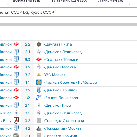
Все матчи (88)
Главный судья (30)
Лайнсмен (58)
онат СССР D3, Кубок СССР
билиси
2:2
«Даугава» Рига
билиси
3:1
«Динамо» Ленинград
билиси
6:0
«Спартак» Тбилиси
билиси
3:2
«Динамо» Москва
билиси
3:3
ВВС Москва
билиси
1:1
«Крылья Советов» Куйбышев
билиси
0:2
«Динамо» Тбилиси
билиси
1:2
«Зенит» Ленинград
билиси
2:1
«Динамо» Киев
» Киев
3:3
«Динамо» Ленинград
» Баку
3:2
«Торпедо» Сталинград
билиси
4:2
«Локомотив» Москва
Москва
3:1
«Торпедо» Горький