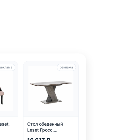
реклама
реклама
eset,
Стол обеденный
Leset Гросс,
раздвижной, темно-