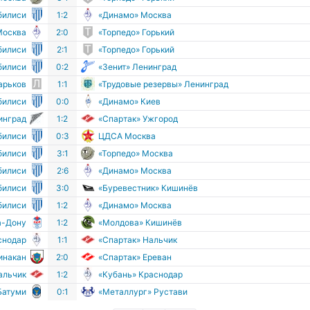
билиси
1:2
«Динамо» Москва
Москва
2:0
«Торпедо» Горький
билиси
2:1
«Торпедо» Горький
билиси
0:2
«Зенит» Ленинград
арьков
1:1
«Трудовые резервы» Ленинград
билиси
0:0
«Динамо» Киев
инград
1:2
«Спартак» Ужгород
билиси
0:3
ЦДСА Москва
билиси
3:1
«Торпедо» Москва
билиси
2:6
«Динамо» Москва
билиси
3:0
«Буревестник» Кишинёв
билиси
1:2
«Динамо» Москва
а-Дону
1:2
«Молдова» Кишинёв
снодар
1:1
«Спартак» Нальчик
инакан
2:0
«Спартак» Ереван
альчик
1:2
«Кубань» Краснодар
Батуми
0:1
«Металлург» Рустави