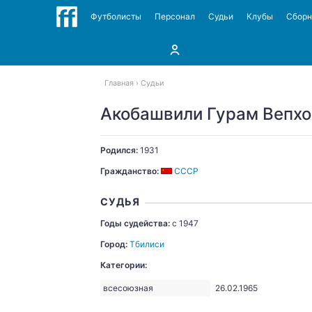
Футболисты
Персонал
Судьи
Клубы
Сбор
Главная
Судьи
Акобашвили Гурам Вепхо
Родился:
1931
Гражданство:
СССР
СУДЬЯ
Годы судейства:
c 1947
Город:
Тбилиси
Категории:
всесоюзная
26.02.1965