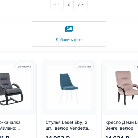
1
2
3
Добавить фото
реклама
реклама
о-качалка
Стулья Leset Eby, 2
Кресло Дэми L
Милано:
шт., велюр Vendetta
Венге, велюр
нное, венге,
25