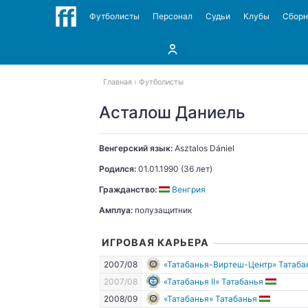
Футболисты
Персонал
Судьи
Клубы
Сбор
Главная
Футболисты
Асталош Даниель
Венгерский язык:
Asztalos
Dániel
Родился:
01.01.1990
(36 лет)
Гражданство:
Венгрия
Амплуа:
полузащитник
ИГРОВАЯ КАРЬЕРА
2007/08
«Татабанья-Виртеш-Центр» Татаба
2007/08
«Татабанья II» Татабанья
2008/09
«Татабанья» Татабанья