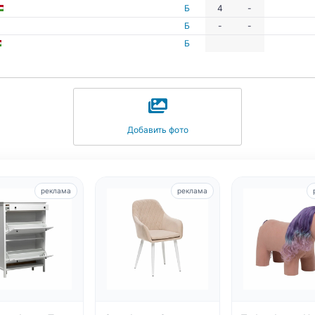
Б
4
-
Б
-
-
Б
Добавить фото
реклама
реклама