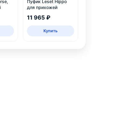
rse,
Пуфик Leset Hippo
6
для прихожей
11 965 ₽
Купить