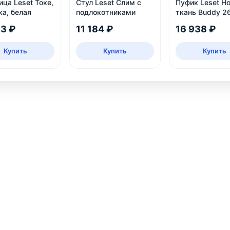
ца Leset Токе,
Стул Leset Слим с
Пуфик Leset Ho
ка, белая
подлокотниками
ткань Buddy 2
13 ₽
11 184 ₽
16 938 ₽
Купить
Купить
Купить