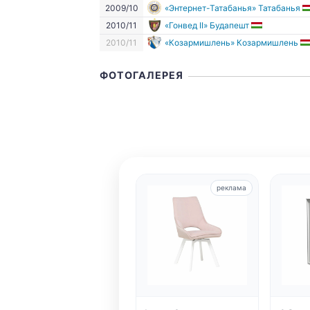
2009/10
«Энтернет-Татабанья» Татабанья
2010/11
«Гонвед II» Будапешт
2010/11
«Козармишлень» Козармишлень
ФОТОГАЛЕРЕЯ
реклама