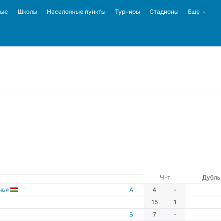
ные
Школы
Населенные пункты
Турниры
Стадионы
Еще
Ч-т
Дубль
нья
А
4
-
15
1
Б
7
-