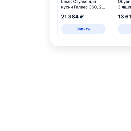
Leset Стулья для
Обувни
кухни Галвес 360, 2
3 ящи
шт
21 384 ₽
13 6
Купить